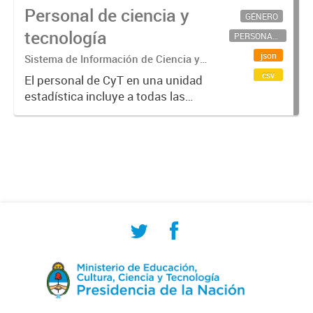
Personal de ciencia y
GÉNERO
tecnología
PERSONAL CIENTÍFICO-TECNOLÓGICO
json
Sistema de Información de Ciencia y
Tecnología Argentino (SICYTAR)
csv
El personal de CyT en una unidad
estadística incluye a todas las
personas involucradas
directamente en I+D así como a
aquellas que brindan servicios
directos para las actividades de I +
D (como...