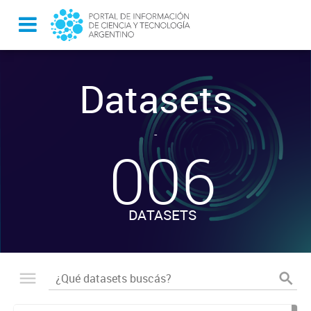
Datasets
-
006
DATASETS