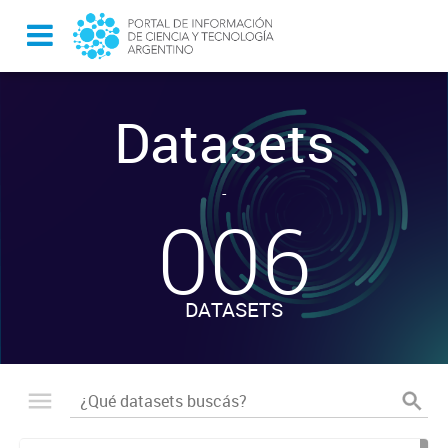
Datasets
-
006
DATASETS