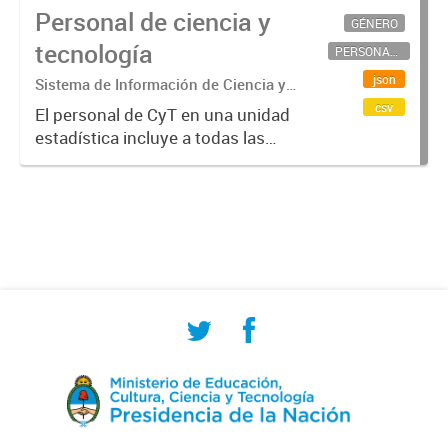
Personal de ciencia y
GÉNERO
tecnología
PERSONAL CIENTÍFICO-TECNOLÓGICO
json
Sistema de Información de Ciencia y
Tecnología Argentino (SICYTAR)
csv
El personal de CyT en una unidad
estadística incluye a todas las
personas involucradas
directamente en I+D así como a
aquellas que brindan servicios
directos para las actividades de I +
D (como...