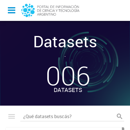
Datasets
-
006
DATASETS