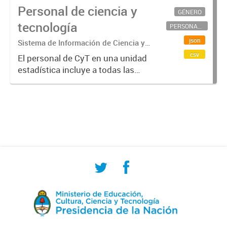
Personal de ciencia y
GÉNERO
tecnología
PERSONAL CIENTÍFICO-TECNOLÓGICO
json
Sistema de Información de Ciencia y
Tecnología Argentino (SICYTAR)
csv
El personal de CyT en una unidad
estadística incluye a todas las
personas involucradas
directamente en I+D así como a
aquellas que brindan servicios
directos para las actividades de I +
D (como...