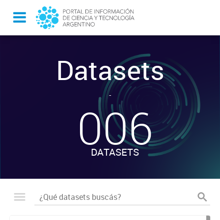
Datasets
-
006
DATASETS