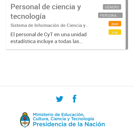
Personal de ciencia y
GÉNERO
tecnología
PERSONAL CIENTÍFICO-TECNOLÓGICO
json
Sistema de Información de Ciencia y
Tecnología Argentino (SICYTAR)
csv
El personal de CyT en una unidad
estadística incluye a todas las
personas involucradas
directamente en I+D así como a
aquellas que brindan servicios
directos para las actividades de I +
D (como...