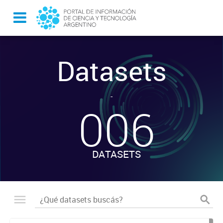
Datasets
-
006
DATASETS