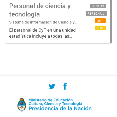
Personal de ciencia y
GÉNERO
tecnología
PERSONAL CIENTÍFICO-TECNOLÓGICO
json
Sistema de Información de Ciencia y
Tecnología Argentino (SICYTAR)
csv
El personal de CyT en una unidad
estadística incluye a todas las
personas involucradas
directamente en I+D así como a
aquellas que brindan servicios
directos para las actividades de I +
D (como...