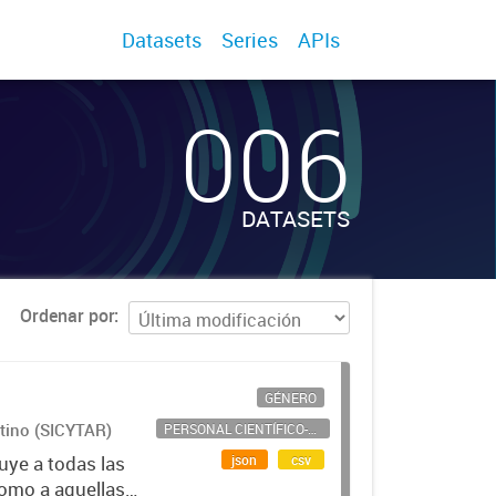
Datasets
Series
APIs
006
DATASETS
Ordenar por
GÉNERO
ntino (SICYTAR)
PERSONAL CIENTÍFICO-TECNOLÓGICO
json
csv
uye a todas las
como a aquellas