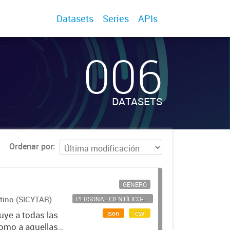
Datasets
Series
APIs
006
DATASETS
Ordenar por
GÉNERO
ntino (SICYTAR)
PERSONAL CIENTÍFICO-TECNOLÓGICO
json
csv
uye a todas las
como a aquellas