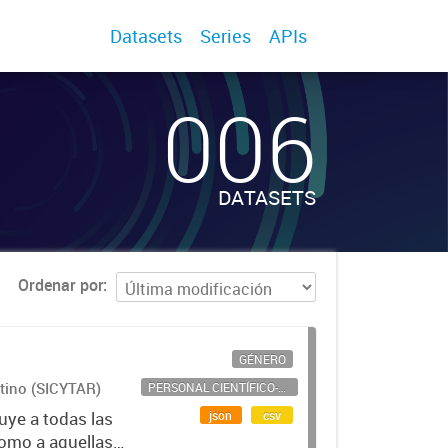
Datasets
Series
APIs
006
DATASETS
Ordenar por
GÉNERO
ntino (SICYTAR)
PERSONAL CIENTÍFICO-TECNOLÓGICO
json
csv
uye a todas las
como a aquellas