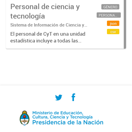
Personal de ciencia y
GÉNERO
tecnología
PERSONAL CIENTÍFICO-TECNOLÓGICO
json
Sistema de Información de Ciencia y
Tecnología Argentino (SICYTAR)
csv
El personal de CyT en una unidad
estadística incluye a todas las
personas involucradas
directamente en I+D así como a
aquellas que brindan servicios
directos para las actividades de I +
D (como...