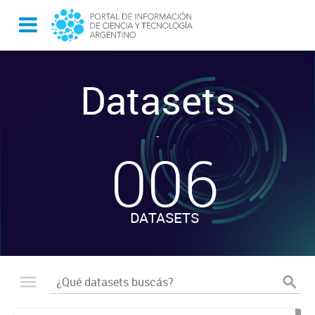
Datasets
-
006
DATASETS