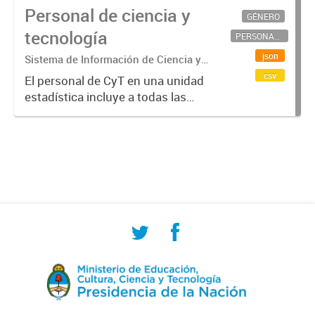
Personal de ciencia y
GÉNERO
tecnología
PERSONAL CIENTÍFICO-TECNOLÓGICO
json
Sistema de Información de Ciencia y
Tecnología Argentino (SICYTAR)
csv
El personal de CyT en una unidad
estadística incluye a todas las
personas involucradas
directamente en I+D así como a
aquellas que brindan servicios
directos para las actividades de I +
D (como...