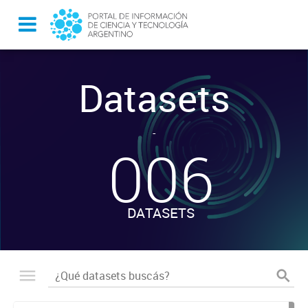
Datasets
-
006
DATASETS