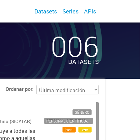
Datasets
Series
APIs
006
DATASETS
Ordenar por
GÉNERO
ntino (SICYTAR)
PERSONAL CIENTÍFICO-TECNOLÓGICO
json
csv
uye a todas las
como a aquellas