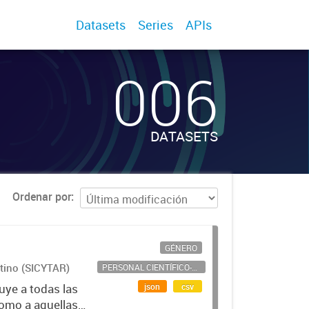
Datasets
Series
APIs
006
DATASETS
Ordenar por
GÉNERO
ntino (SICYTAR)
PERSONAL CIENTÍFICO-TECNOLÓGICO
json
csv
uye a todas las
como a aquellas