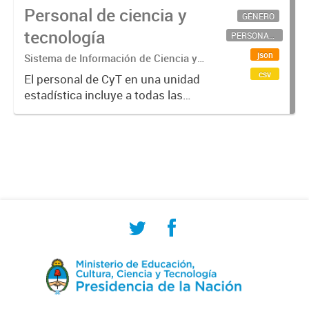
Personal de ciencia y
GÉNERO
tecnología
PERSONAL CIENTÍFICO-TECNOLÓGICO
json
Sistema de Información de Ciencia y
Tecnología Argentino (SICYTAR)
csv
El personal de CyT en una unidad
estadística incluye a todas las
personas involucradas
directamente en I+D así como a
aquellas que brindan servicios
directos para las actividades de I +
D (como...