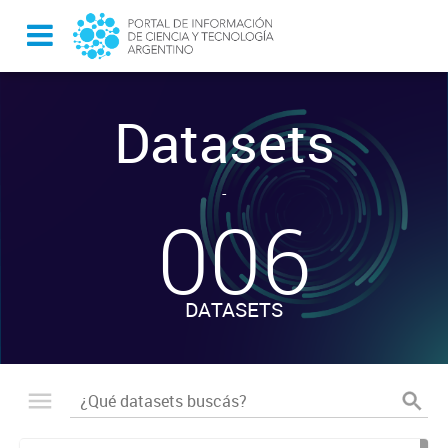
Datasets
-
006
DATASETS