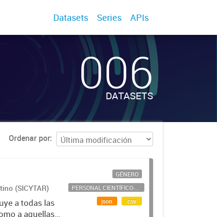
Datasets
Series
APIs
006
DATASETS
Ordenar por
GÉNERO
ntino (SICYTAR)
PERSONAL CIENTÍFICO-TECNOLÓGICO
json
csv
uye a todas las
como a aquellas