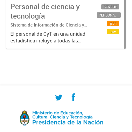
Personal de ciencia y
GÉNERO
tecnología
PERSONAL CIENTÍFICO-TECNOLÓGICO
json
Sistema de Información de Ciencia y
Tecnología Argentino (SICYTAR)
csv
El personal de CyT en una unidad
estadística incluye a todas las
personas involucradas
directamente en I+D así como a
aquellas que brindan servicios
directos para las actividades de I +
D (como...