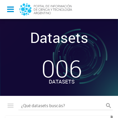
Datasets
-
006
DATASETS