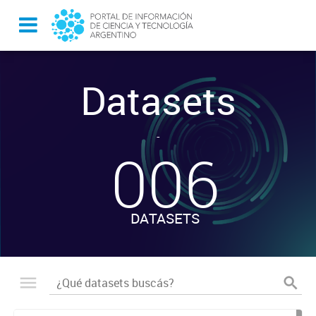
Datasets
-
006
DATASETS