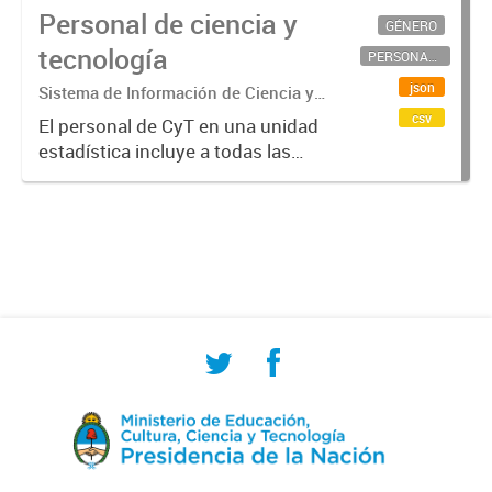
Personal de ciencia y
GÉNERO
tecnología
PERSONAL CIENTÍFICO-TECNOLÓGICO
json
Sistema de Información de Ciencia y
Tecnología Argentino (SICYTAR)
csv
El personal de CyT en una unidad
estadística incluye a todas las
personas involucradas
directamente en I+D así como a
aquellas que brindan servicios
directos para las actividades de I +
D (como...