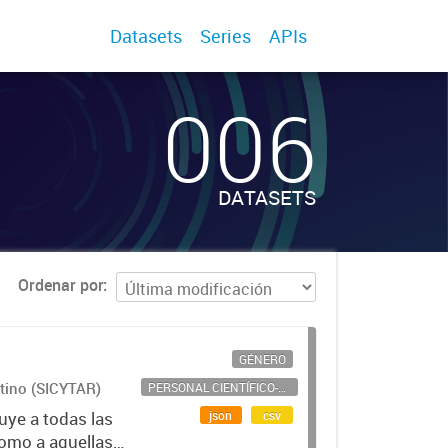
Datasets
Series
APIs
006
DATASETS
Ordenar por
GÉNERO
ntino (SICYTAR)
PERSONAL CIENTÍFICO-TECNOLÓGICO
json
csv
uye a todas las
como a aquellas