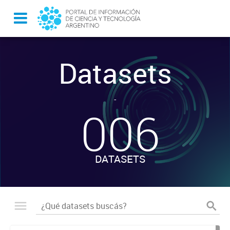
Datasets
-
006
DATASETS