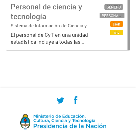
Personal de ciencia y
GÉNERO
tecnología
PERSONAL CIENTÍFICO-TECNOLÓGICO
json
Sistema de Información de Ciencia y
Tecnología Argentino (SICYTAR)
csv
El personal de CyT en una unidad
estadística incluye a todas las
personas involucradas
directamente en I+D así como a
aquellas que brindan servicios
directos para las actividades de I +
D (como...