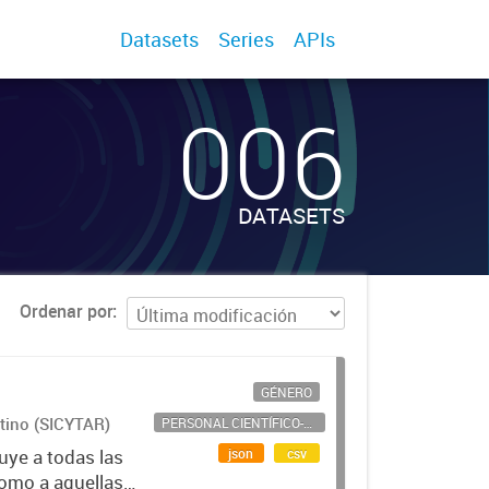
Datasets
Series
APIs
006
DATASETS
Ordenar por
GÉNERO
ntino (SICYTAR)
PERSONAL CIENTÍFICO-TECNOLÓGICO
json
csv
uye a todas las
como a aquellas