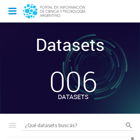
Datasets
-
006
DATASETS