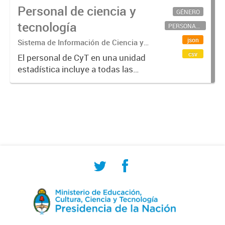
Personal de ciencia y
GÉNERO
tecnología
PERSONAL CIENTÍFICO-TECNOLÓGICO
json
Sistema de Información de Ciencia y
Tecnología Argentino (SICYTAR)
csv
El personal de CyT en una unidad
estadística incluye a todas las
personas involucradas
directamente en I+D así como a
aquellas que brindan servicios
directos para las actividades de I +
D (como...