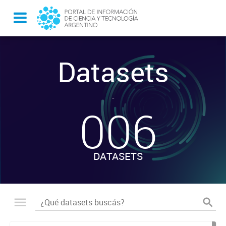
Datasets
-
006
DATASETS