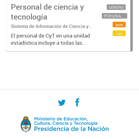
Personal de ciencia y
GÉNERO
tecnología
PERSONAL CIENTÍFICO-TECNOLÓGICO
json
Sistema de Información de Ciencia y
Tecnología Argentino (SICYTAR)
csv
El personal de CyT en una unidad
estadística incluye a todas las
personas involucradas
directamente en I+D así como a
aquellas que brindan servicios
directos para las actividades de I +
D (como...