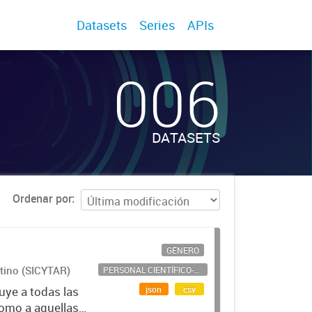
Datasets
Series
APIs
006
DATASETS
Ordenar por
GÉNERO
ntino (SICYTAR)
PERSONAL CIENTÍFICO-TECNOLÓGICO
json
csv
uye a todas las
como a aquellas