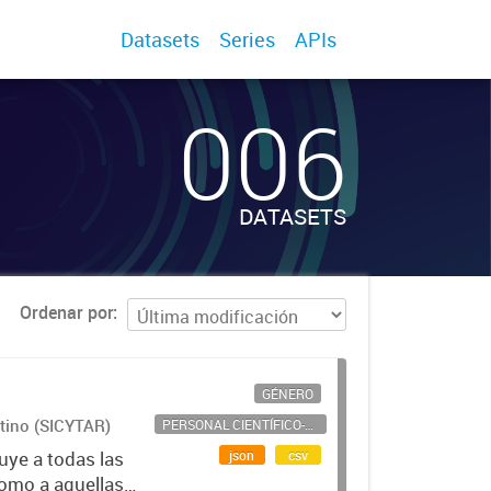
Datasets
Series
APIs
006
DATASETS
Ordenar por
GÉNERO
ntino (SICYTAR)
PERSONAL CIENTÍFICO-TECNOLÓGICO
json
csv
uye a todas las
como a aquellas