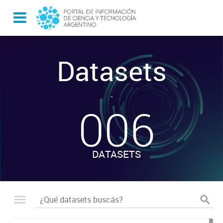
Datasets
-
006
DATASETS