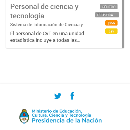
Personal de ciencia y
GÉNERO
tecnología
PERSONAL CIENTÍFICO-TECNOLÓGICO
json
Sistema de Información de Ciencia y
Tecnología Argentino (SICYTAR)
csv
El personal de CyT en una unidad
estadística incluye a todas las
personas involucradas
directamente en I+D así como a
aquellas que brindan servicios
directos para las actividades de I +
D (como...