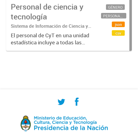
Personal de ciencia y
GÉNERO
tecnología
PERSONAL CIENTÍFICO-TECNOLÓGICO
json
Sistema de Información de Ciencia y
Tecnología Argentino (SICYTAR)
csv
El personal de CyT en una unidad
estadística incluye a todas las
personas involucradas
directamente en I+D así como a
aquellas que brindan servicios
directos para las actividades de I +
D (como...