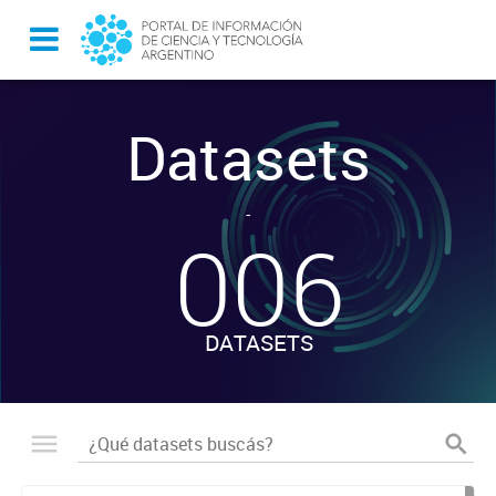
Datasets
-
006
DATASETS