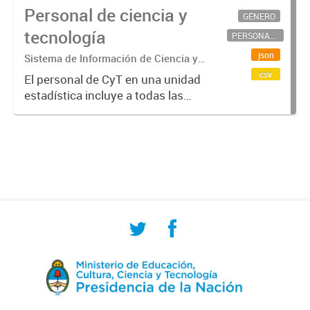
Personal de ciencia y
GÉNERO
tecnología
PERSONAL CIENTÍFICO-TECNOLÓGICO
json
Sistema de Información de Ciencia y
Tecnología Argentino (SICYTAR)
csv
El personal de CyT en una unidad
estadística incluye a todas las
personas involucradas
directamente en I+D así como a
aquellas que brindan servicios
directos para las actividades de I +
D (como...