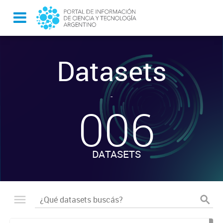
Datasets
-
006
DATASETS