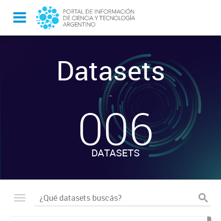
Datasets
-
006
DATASETS