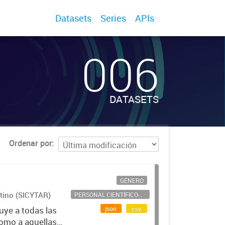
Datasets
Series
APIs
006
DATASETS
Ordenar por
GÉNERO
ntino (SICYTAR)
PERSONAL CIENTÍFICO-TECNOLÓGICO
json
csv
uye a todas las
como a aquellas