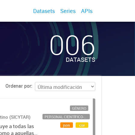
Datasets
Series
APIs
006
DATASETS
Ordenar por
GÉNERO
ntino (SICYTAR)
PERSONAL CIENTÍFICO-TECNOLÓGICO
json
csv
uye a todas las
como a aquellas