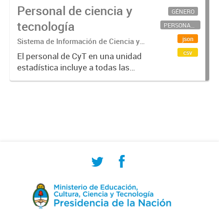
Personal de ciencia y
GÉNERO
tecnología
PERSONAL CIENTÍFICO-TECNOLÓGICO
json
Sistema de Información de Ciencia y
Tecnología Argentino (SICYTAR)
csv
El personal de CyT en una unidad
estadística incluye a todas las
personas involucradas
directamente en I+D así como a
aquellas que brindan servicios
directos para las actividades de I +
D (como...