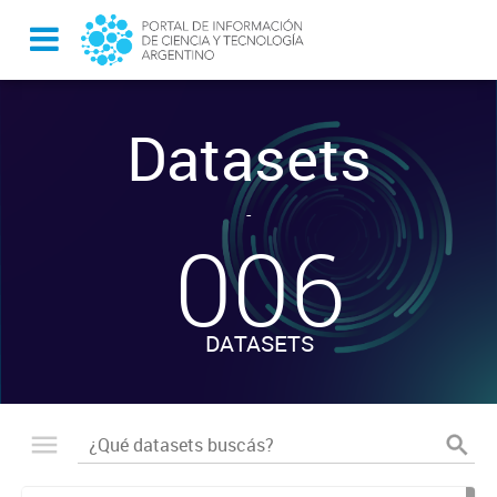
Datasets
-
006
DATASETS