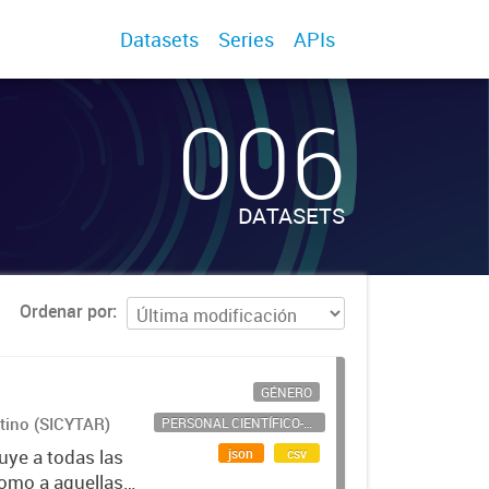
Datasets
Series
APIs
006
DATASETS
Ordenar por
GÉNERO
ntino (SICYTAR)
PERSONAL CIENTÍFICO-TECNOLÓGICO
json
csv
uye a todas las
como a aquellas