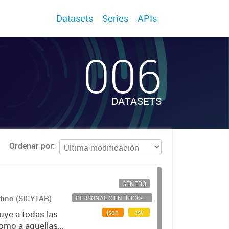
Datasets
Series
APIs
006
DATASETS
Ordenar por
GÉNERO
ntino (SICYTAR)
PERSONAL CIENTÍFICO-TECNOLÓGICO
json
csv
uye a todas las
como a aquellas