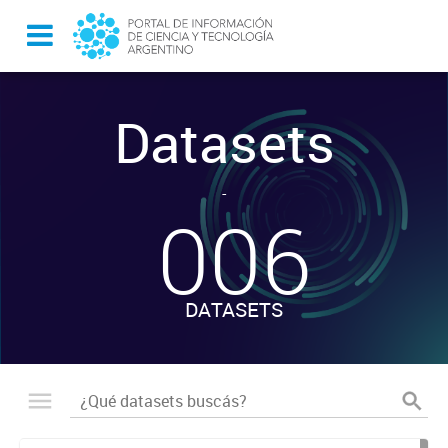
Datasets
-
006
DATASETS