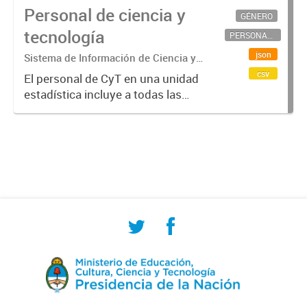
Personal de ciencia y
GÉNERO
tecnología
PERSONAL CIENTÍFICO-TECNOLÓGICO
json
Sistema de Información de Ciencia y
Tecnología Argentino (SICYTAR)
csv
El personal de CyT en una unidad
estadística incluye a todas las
personas involucradas
directamente en I+D así como a
aquellas que brindan servicios
directos para las actividades de I +
D (como...