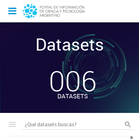
Datasets
-
006
DATASETS