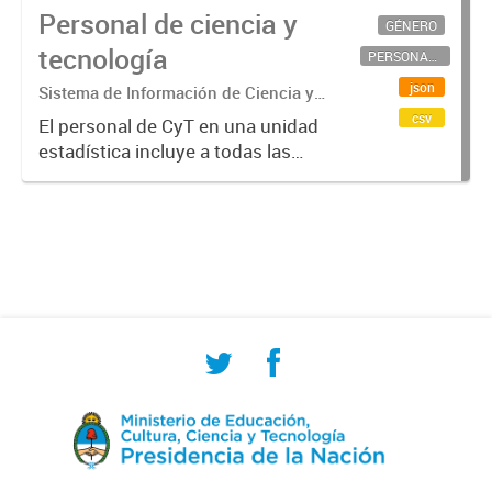
Personal de ciencia y
GÉNERO
tecnología
PERSONAL CIENTÍFICO-TECNOLÓGICO
json
Sistema de Información de Ciencia y
Tecnología Argentino (SICYTAR)
csv
El personal de CyT en una unidad
estadística incluye a todas las
personas involucradas
directamente en I+D así como a
aquellas que brindan servicios
directos para las actividades de I +
D (como...