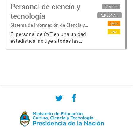
Personal de ciencia y
GÉNERO
tecnología
PERSONAL CIENTÍFICO-TECNOLÓGICO
json
Sistema de Información de Ciencia y
Tecnología Argentino (SICYTAR)
csv
El personal de CyT en una unidad
estadística incluye a todas las
personas involucradas
directamente en I+D así como a
aquellas que brindan servicios
directos para las actividades de I +
D (como...