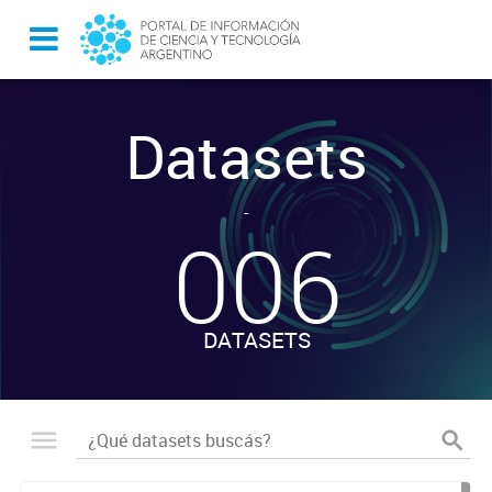
Datasets
-
006
DATASETS