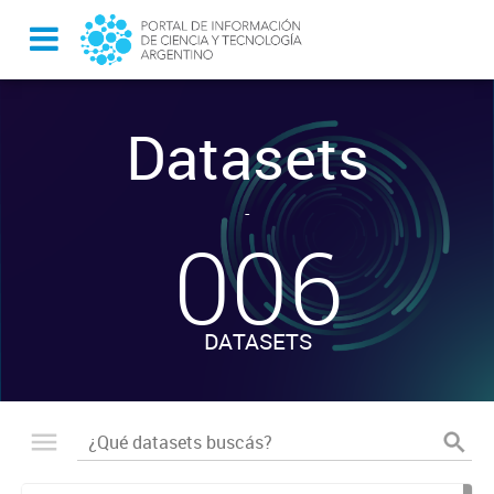
Datasets
-
006
DATASETS