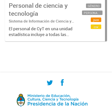
Personal de ciencia y
GÉNERO
tecnología
PERSONAL CIENTÍFICO-TECNOLÓGICO
json
Sistema de Información de Ciencia y
Tecnología Argentino (SICYTAR)
csv
El personal de CyT en una unidad
estadística incluye a todas las
personas involucradas
directamente en I+D así como a
aquellas que brindan servicios
directos para las actividades de I +
D (como...