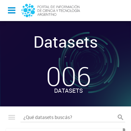
Datasets
-
006
DATASETS