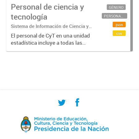
Personal de ciencia y
GÉNERO
tecnología
PERSONAL CIENTÍFICO-TECNOLÓGICO
json
Sistema de Información de Ciencia y
Tecnología Argentino (SICYTAR)
csv
El personal de CyT en una unidad
estadística incluye a todas las
personas involucradas
directamente en I+D así como a
aquellas que brindan servicios
directos para las actividades de I +
D (como...