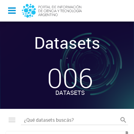
Datasets
-
006
DATASETS