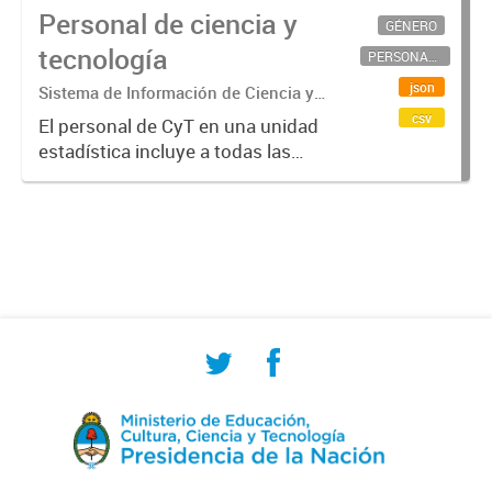
Personal de ciencia y
GÉNERO
tecnología
PERSONAL CIENTÍFICO-TECNOLÓGICO
json
Sistema de Información de Ciencia y
Tecnología Argentino (SICYTAR)
csv
El personal de CyT en una unidad
estadística incluye a todas las
personas involucradas
directamente en I+D así como a
aquellas que brindan servicios
directos para las actividades de I +
D (como...