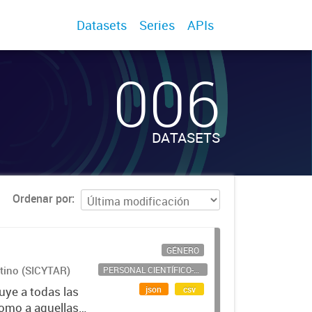
Datasets
Series
APIs
006
DATASETS
Ordenar por
GÉNERO
ntino (SICYTAR)
PERSONAL CIENTÍFICO-TECNOLÓGICO
json
csv
uye a todas las
como a aquellas