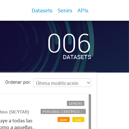
Datasets
Series
APIs
006
DATASETS
Ordenar por
GÉNERO
ntino (SICYTAR)
PERSONAL CIENTÍFICO-TECNOLÓGICO
json
csv
uye a todas las
como a aquellas