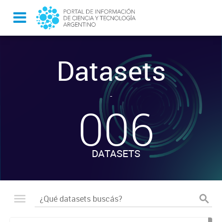
Datasets
-
006
DATASETS