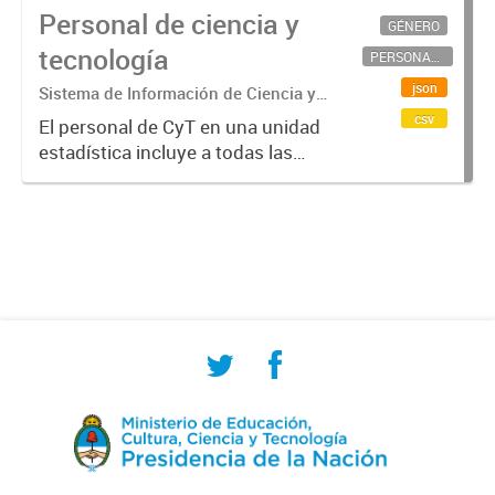
Personal de ciencia y
GÉNERO
tecnología
PERSONAL CIENTÍFICO-TECNOLÓGICO
json
Sistema de Información de Ciencia y
Tecnología Argentino (SICYTAR)
csv
El personal de CyT en una unidad
estadística incluye a todas las
personas involucradas
directamente en I+D así como a
aquellas que brindan servicios
directos para las actividades de I +
D (como...