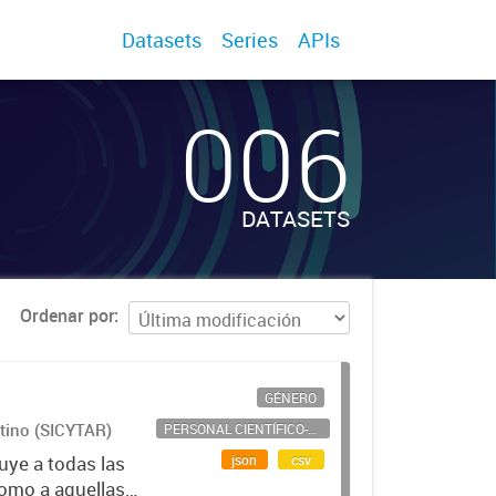
Datasets
Series
APIs
006
DATASETS
Ordenar por
GÉNERO
ntino (SICYTAR)
PERSONAL CIENTÍFICO-TECNOLÓGICO
json
csv
uye a todas las
como a aquellas