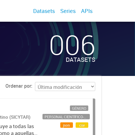
Datasets
Series
APIs
006
DATASETS
Ordenar por
GÉNERO
ntino (SICYTAR)
PERSONAL CIENTÍFICO-TECNOLÓGICO
json
csv
uye a todas las
como a aquellas