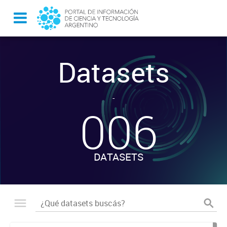
Datasets
-
006
DATASETS