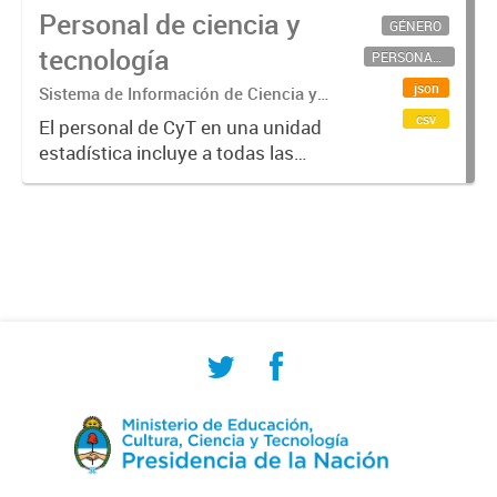
Personal de ciencia y
GÉNERO
tecnología
PERSONAL CIENTÍFICO-TECNOLÓGICO
json
Sistema de Información de Ciencia y
Tecnología Argentino (SICYTAR)
csv
El personal de CyT en una unidad
estadística incluye a todas las
personas involucradas
directamente en I+D así como a
aquellas que brindan servicios
directos para las actividades de I +
D (como...