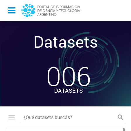
Datasets
-
006
DATASETS