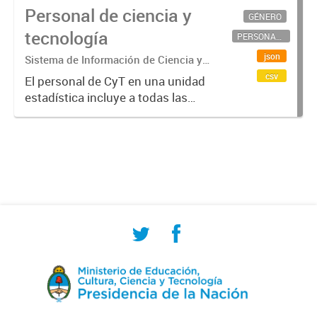
Personal de ciencia y
GÉNERO
tecnología
PERSONAL CIENTÍFICO-TECNOLÓGICO
json
Sistema de Información de Ciencia y
Tecnología Argentino (SICYTAR)
csv
El personal de CyT en una unidad
estadística incluye a todas las
personas involucradas
directamente en I+D así como a
aquellas que brindan servicios
directos para las actividades de I +
D (como...