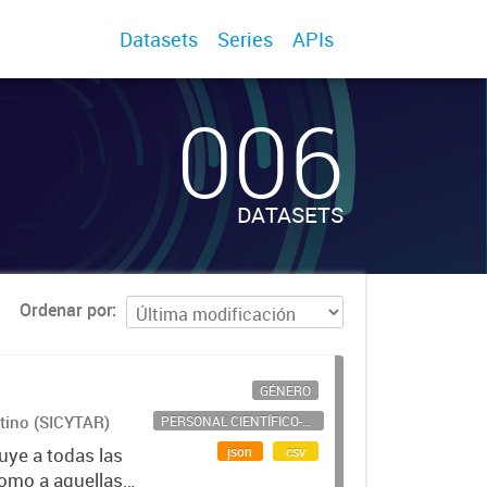
Datasets
Series
APIs
006
DATASETS
Ordenar por
GÉNERO
ntino (SICYTAR)
PERSONAL CIENTÍFICO-TECNOLÓGICO
json
csv
uye a todas las
como a aquellas