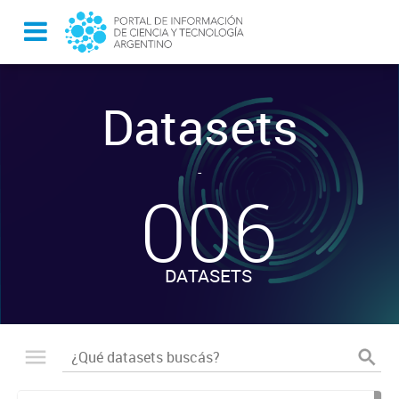
Datasets
-
006
DATASETS