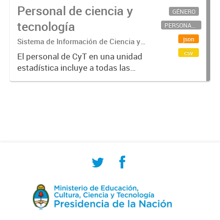
Personal de ciencia y
GÉNERO
tecnología
PERSONAL CIENTÍFICO-TECNOLÓGICO
json
Sistema de Información de Ciencia y
Tecnología Argentino (SICYTAR)
csv
El personal de CyT en una unidad
estadística incluye a todas las
personas involucradas
directamente en I+D así como a
aquellas que brindan servicios
directos para las actividades de I +
D (como...