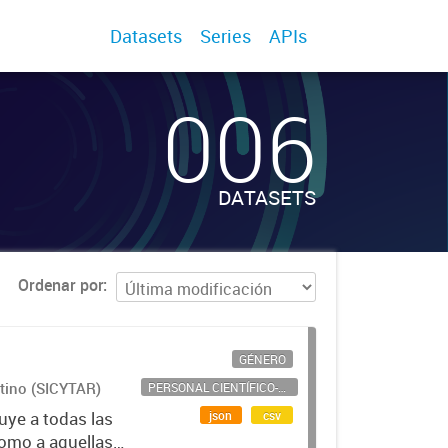
Datasets
Series
APIs
006
DATASETS
Ordenar por
GÉNERO
ntino (SICYTAR)
PERSONAL CIENTÍFICO-TECNOLÓGICO
json
csv
uye a todas las
como a aquellas