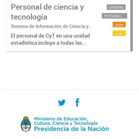
Personal de ciencia y
GÉNERO
tecnología
PERSONAL CIENTÍFICO-TECNOLÓGICO
json
Sistema de Información de Ciencia y
Tecnología Argentino (SICYTAR)
csv
El personal de CyT en una unidad
estadística incluye a todas las
personas involucradas
directamente en I+D así como a
aquellas que brindan servicios
directos para las actividades de I +
D (como...