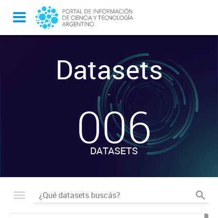
Datasets
-
006
DATASETS