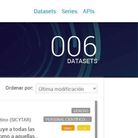
Datasets
Series
APIs
006
DATASETS
Ordenar por
GÉNERO
ntino (SICYTAR)
PERSONAL CIENTÍFICO-TECNOLÓGICO
json
csv
uye a todas las
como a aquellas